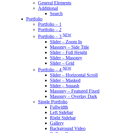
General Elements
Additional
Search
Portfolio
Portfolio – 1
Portfolio – 2
NEW
Portfolio – 3
Slider – Zoom In
Masonry – Side Title
Slider – Full Height
Slider – Masonry
Slider – Grid
NEW
Portfolio – 4
Slider – Horizontal Scroll
Slider – Masked
Slider – Squash
Masonry – Featured Fixed
Masonry – Overlay Dark
Single Portfolio
Fullwidth
Left Sidebar
Right Sidebar
Gallery
Background Video