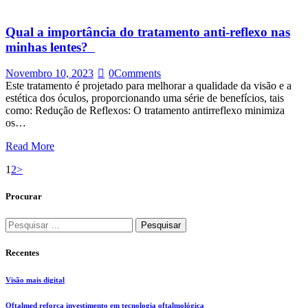
Qual a importância do tratamento anti-reflexo nas
minhas lentes?
Novembro 10, 2023
0
Comments
Este tratamento é projetado para melhorar a qualidade da visão e a
estética dos óculos, proporcionando uma série de benefícios, tais
como: Redução de Reflexos: O tratamento antirreflexo minimiza
os…
Read More
Page
1
Page
2
>
Paginação
Procurar
dos
conteúdos
Pesquisar
por:
Recentes
Visão mais digital
Oftalmed reforça investimento em tecnologia oftalmológica