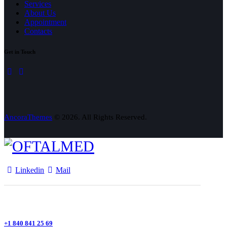
Services
About Us
Appointment
Contacts
Get in Touch
linkedin
mail
AncoraThemes
© 2026. All Rights Reserved.
Linkedin
Mail
+1 840 841 25 69