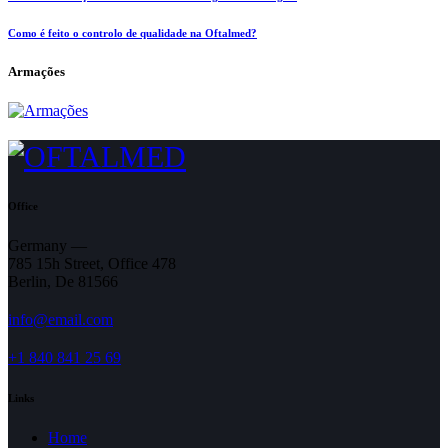
Como é feito o controlo de qualidade na Oftalmed?
Armações
Office
Germany —
785 15h Street, Office 478
Berlin, De 81566
info@email.com
+1 840 841 25 69
Links
Home