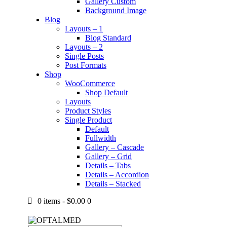
Gallery Custom
Background Image
Blog
Layouts – 1
Blog Standard
Layouts – 2
Single Posts
Post Formats
Shop
WooCommerce
Shop Default
Layouts
Product Styles
Single Product
Default
Fullwidth
Gallery – Cascade
Gallery – Grid
Details – Tabs
Details – Accordion
Details – Stacked
0 items
-
$0.00
0